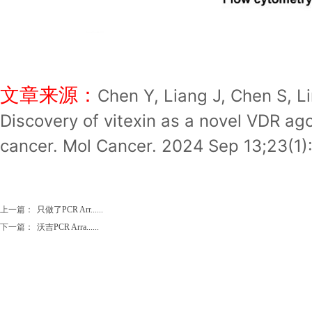
文章来源：
Chen Y, Liang J, Chen S, Li
Discovery of vitexin as a novel VDR agon
cancer. Mol Cancer. 2024 Sep 13;23(1
上一篇：
只做了PCR Arr......
下一篇：
沃吉PCR Arra......