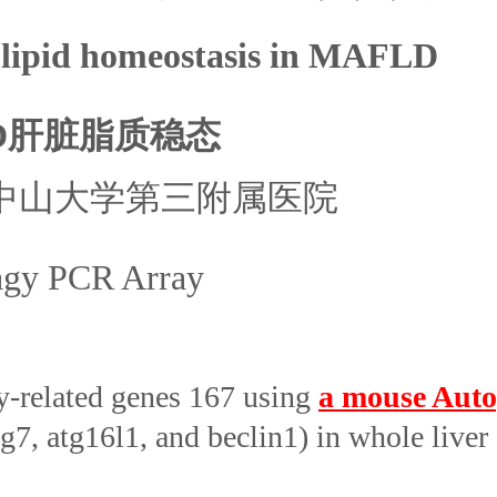
lipid homeostasis in MAFLD
LD肝脏脂质稳态
&中山大学第三附属医院
PCR Array
y-related genes 167 using
a mouse Aut
g7, atg16l1, and beclin1) in whole liver 