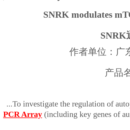
SNRK modulates mTOR
SNR
作者单位：广
产品名称
...To investigate the regulation of 
PCR Array
(including key genes of aut