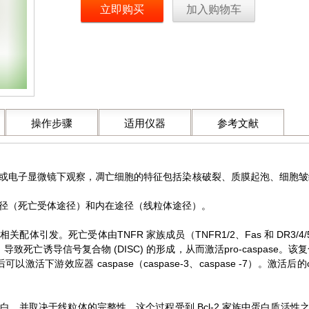
立即购买
加入购物车
操作步骤
适用仪器
参考文献
或电子显微镜下观察，凋亡细胞的特征包括染核破裂、质膜起泡、细胞皱
径（死亡受体途径）和内在途径（线粒体途径）。
体引发。死亡受体由TNFR 家族成员（TNFR1/2、Fas 和 DR3/4/5
致死亡诱导信号复合物 (DISC) 的形成，从而激活pro-caspase。该
-10，然后可以激活下游效应器 caspase（caspase-3、caspase -7
并取决于线粒体的完整性。这个过程受到 Bcl-2 家族中蛋白质活性之间平