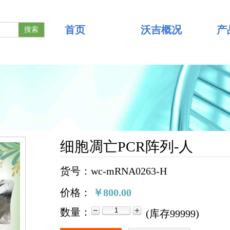
首页
沃吉概况
产
搜索
细胞凋亡PCR阵列-人
货号：wc-mRNA0263-H
价格：
￥800.00
数量：
(
库存
99999
)