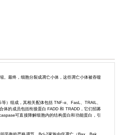
缩。最终，细胞分裂成凋亡小体，这些凋亡小体被吞噬
等）组成，其相关配体包括 TNF-α、FasL、TRAIL、
复合体的成员包括衔接蛋白 FADD 和 TRADD，它们招募
）。激活后的caspase可直接降解细胞内的结构蛋白和功能蛋白，引
衡的严格调节，Bcl-2家族由促凋亡（Bax、Bak、