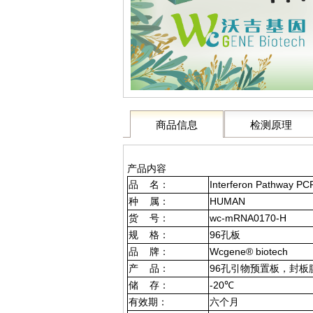
商品信息
检测原理
产品内容
品 名：
Interferon Pathway PC
种 属：
HUMAN
货 号：
wc-mRNA0170-H
规 格：
96孔板
品 牌：
Wcgene® biotech
产 品：
96孔引物预置板，封板
储 存：
-20℃
有效期：
六个月