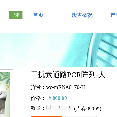
首页
沃吉概况
产
搜索
干扰素通路PCR阵列-人
货号：wc-mRNA0170-H
价格：
￥800.00
数量：
(
库存
99999
)