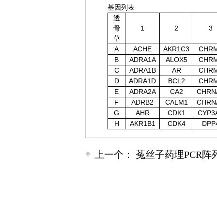
基因列表
透
骨
1
2
3
草
A
ACHE
AKR1C3
CHR
B
ADRA1A
ALOX5
CHR
C
ADRA1B
AR
CHR
D
ADRA1D
BCL2
CHR
E
ADRA2A
CA2
CHRN
F
ADRB2
CALM1
CHRN
G
AHR
CDK1
CYP3
H
AKR1B1
CDK4
DPP
上一个：
菟丝子药理PCR阵