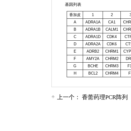
基因列表
香加皮
1
2
A
ADRA1A
CA1
CHR
B
ADRA1B
CALM1
CHR
C
ADRA1D
CDK4
CT
D
ADRA2A
CDK6
CT
E
ADRB2
CHRM1
CYP
F
AMY2A
CHRM2
DR
G
BCHE
CHRM3
F
H
BCL2
CHRM4
F
上一个：
香薷药理PCR阵列