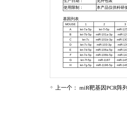
生产日期：
见外包装
使用限制：
本产品仅供科研
基因列表
MOUSE
1
2
3
A
let-7a-5p
let-7i-5p
miR-12
B
let-7b-5p
miR-101a-3p
miR-12
C
let-7c
miR-101b-3p
miR-13
D
let-7c-5p
miR-103-3p
miR-13
E
let-7d-5p
miR-106a-5p
miR-14
F
let-7e-5p
miR-106b-5p
miR-14
G
let-7f-5p
miR-1187
miR-14
H
let-7g-5p
miR-1196-5p
miR-14
上一个：
miR靶基因PCR阵列（