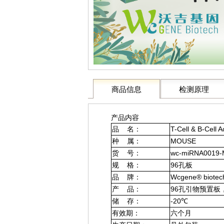
商品信息
检测原理
产品内容
品 名：
T-Cell & B-Cell 
种 属：
MOUSE
货 号：
wc-miRNA0019-
规 格：
96孔板
品 牌：
Wcgene® biotec
产 品：
96孔引物预置板
储 存：
-20℃
有效期：
六个月