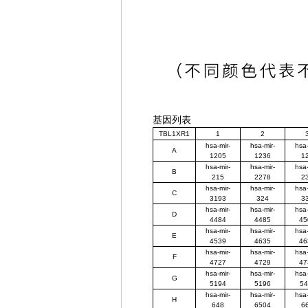
基因列表
TBL1XR1
1
2
hsa-mir-
hsa-mir-
hsa-
A
1205
1236
1
hsa-mir-
hsa-mir-
hsa-
B
215
2278
2
hsa-mir-
hsa-mir-
hsa-
C
3193
324
3
hsa-mir-
hsa-mir-
hsa-
D
4484
4485
45
hsa-mir-
hsa-mir-
hsa-
E
4539
4635
46
hsa-mir-
hsa-mir-
hsa-
F
4727
4729
47
hsa-mir-
hsa-mir-
hsa-
G
5194
5196
54
hsa-mir-
hsa-mir-
hsa-
H
648
6504
6