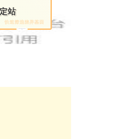
定站
快速筛选差异基因