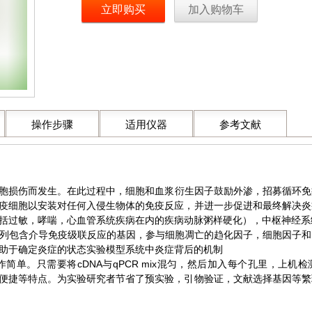
立即购买
加入购物车
操作步骤
适用仪器
参考文献
损伤而发生。在此过程中，细胞和血浆衍生因子鼓励外渗，招募循环免
疫细胞以安装对任何入侵生物体的免疫反应，并进一步促进和最终解决炎
括过敏，哮喘，心血管系统疾病在内的疾病动脉粥样硬化），中枢神经系
阵列包含介导免疫级联反应的基因，参与细胞凋亡的趋化因子，细胞因子
助于确定炎症的状态实验模型系统中炎症背后的机制
late操作简单。只需要将cDNA与qPCR mix混匀，然后加入每个孔里
便捷等特点。为实验研究者节省了预实验，引物验证，文献选择基因等繁