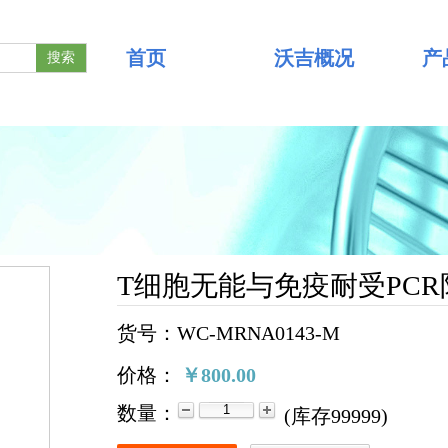
首页
沃吉概况
产
搜索
T细胞无能与免疫耐受PCR
货号：WC-MRNA0143-M
价格：
￥800.00
数量：
(
库存
99999
)