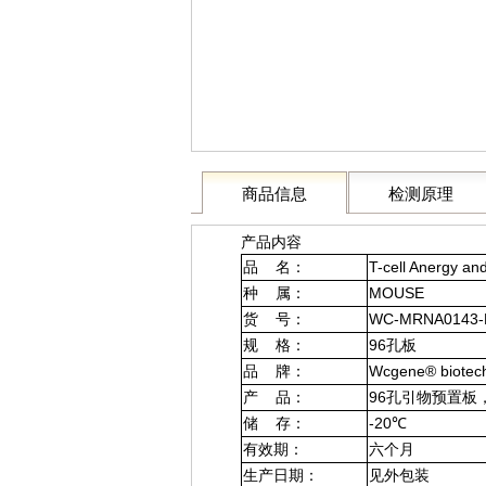
商品信息
检测原理
产品内容
品 名：
T-cell Anergy an
种 属：
MOUSE
货 号：
WC-MRNA0143
规 格：
96孔板
品 牌：
Wcgene® biotec
产 品：
96孔引物预置板
储 存：
-20℃
有效期：
六个月
生产日期：
见外包装