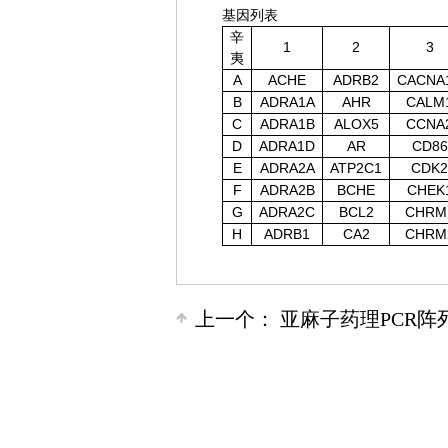
基因列表
辛
1
2
3
夷
A
ACHE
ADRB2
CACNA
B
ADRA1A
AHR
CALM
C
ADRA1B
ALOX5
CCNA
D
ADRA1D
AR
CD86
E
ADRA2A
ATP2C1
CDK2
F
ADRA2B
BCHE
CHEK
G
ADRA2C
BCL2
CHRM
H
ADRB1
CA2
CHRM
上一个：
亚麻子药理PCR阵