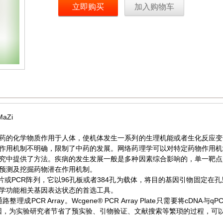
立即购买
加入购物车
aZi
药的化学物质作用于人体，使机体发生一系列的生理机能或者生化反应变
作用机制不明确，限制了中药的发展。网络药理学可以对特定药物作用机
究中提供了方法。疾病的发生发展一般是多种因素综合影响的，单一靶点
预测及挖掘药物潜在作用机制。
分类芯片或PCR阵列，它以96孔板或者384孔为载体，将目的基因引物固
学功能相关基因表达状态的首选工具。
PCR Array。Wcgene® PCR Array Plate只需要将cDNA
的基因，为实验研究者节省了预实验、引物验证、文献搜索等繁琐的过程，可