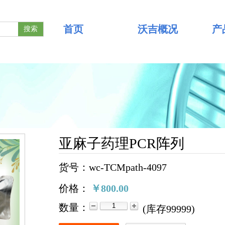
首页
沃吉概况
产
搜索
亚麻子药理PCR阵列
货号：wc-TCMpath-4097
价格：
￥800.00
数量：
(
库存
99999
)