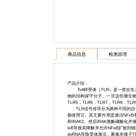
商品信息
检测原理
产品介绍：
Toll样受体（TLR）是一
物的结构保守分子。一旦这些微生物破
TLR5，TLR6，TLR7，TLR8，TLR
TLR信号传导分为两种不同的信号
都使用它。其主要作用是激活NFκB和
和IRAK2。然后IRAK激酶磷酸化并
IκB导致其降解并允许NFκB扩散到
dsRNA导致受体激活，募集衔接子TR