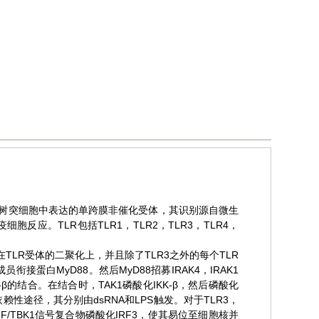
和树突细胞中表达的单跨膜非催化受体，其识别源自微生
应。TLR包括TLR1，TLR2，TLR3，TLR4，
在TLR受体的二聚化上，并且除了TLR3之外的每个TLR
蛋白MyD88。然后MyD88招募IRAK4，IRAK1
-β的结合。在结合时，TAK1磷酸化IKK-β，然后磷酸化
赖性途径，其分别由dsRNA和LPS触发。对于TLR3，
IF/TBK1信号复合物磷酸化IRF3，使其易位至细胞核并